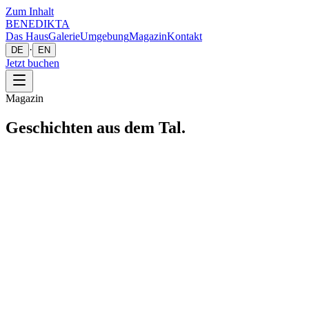
Zum Inhalt
BENEDIKTA
Das Haus
Galerie
Umgebung
Magazin
Kontakt
·
DE
EN
Jetzt buchen
Magazin
Geschichten aus dem Tal.
Stories
·
1. Mai 2026
·
5
Min
Die Geschichte von 1836.
Wie aus einem alten Montafonerhaus von 1836 das Boutique-
Gästehaus Benedikta wurde — eine Spurensuche.
Artikel lesen